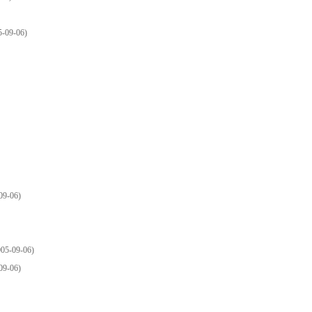
5-09-06)
09-06)
005-09-06)
09-06)