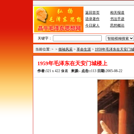
返回首页
相关报道
语录著作
书法手迹
今日家人
思想概论
关键字：
当前位置: >
>
领袖风采
>
革命生涯
>
1959年毛泽东在天安门
1959年毛泽东在天安门城楼上
作者:
321 x 422 像素
来源:
-
点击::
113
日期:
2005-08-22