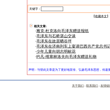
关键字：
【
收藏本文
】
相关文章:
·
雅克·杜克洛向毛泽东赠送报纸
·
毛泽东与石桥湛山交谈
·
毛泽东在故居晒谷坪
·
毛泽东在济南列车上宴请巴西共产党总书记
·
少年儿童向胡志明献花
·
约凡·维塞林洛夫向毛泽东赠送礼物
声明：刊登此文章是为了更好地宣传、弘扬毛泽东思想，传递更
关于我们
-
联系我们
-
友情链