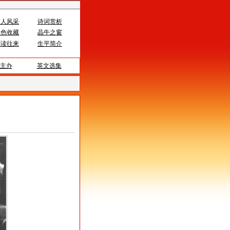
伟人风采
诗词赏析
红色收藏
晶牛之窗
编读往来
生平简介
主办
英文选集