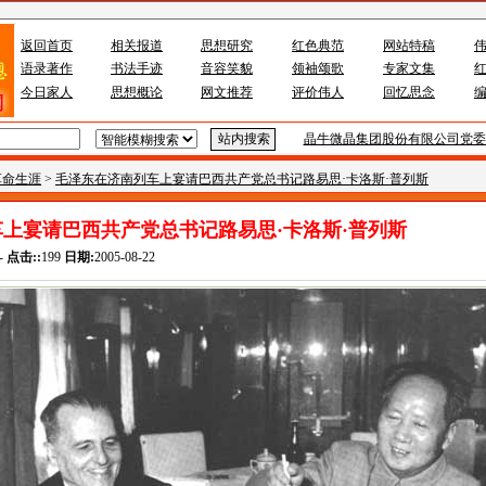
返回首页
相关报道
思想研究
红色典范
网站特稿
语录著作
书法手迹
音容笑貌
领袖颂歌
专家文集
今日家人
思想概论
网文推荐
评价伟人
回忆思念
晶牛微晶集团股份有限公司党委
革命生涯
>
毛泽东在济南列车上宴请巴西共产党总书记路易思·卡洛斯·普列斯
上宴请巴西共产党总书记路易思·卡洛斯·普列斯
-
点击::
199
日期:
2005-08-22