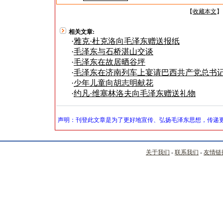
【
收藏本文
】
相关文章:
·
雅克·杜克洛向毛泽东赠送报纸
·
毛泽东与石桥湛山交谈
·
毛泽东在故居晒谷坪
·
毛泽东在济南列车上宴请巴西共产党总书记
·
少年儿童向胡志明献花
·
约凡·维塞林洛夫向毛泽东赠送礼物
声明：刊登此文章是为了更好地宣传、弘扬毛泽东思想，传递更
关于我们
-
联系我们
-
友情链