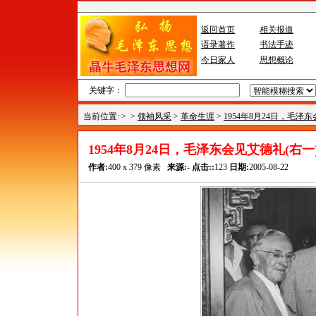
返回首页
相关报道
语录著作
书法手迹
今日家人
思想概论
关键字：
当前位置: >
>
领袖风采
>
革命生涯
>
1954年8月24日，毛
1954年8月24日，毛泽东会见艾德礼(
作者:
400 x 379 像素
来源:
-
点击::
123
日期:
2005-08-22