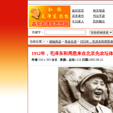
返回首页
相关报道
语录著作
书法手迹
今日家人
思想概论
关键字：
当前位置: >
>
领袖风采
>
革命生涯
>
1952年，毛泽东和周恩
1952年，毛泽东和周恩来在北京先农坛
作者:
510 x 393 像素
来源:
-
点击::
124
日期:
2005-08-22