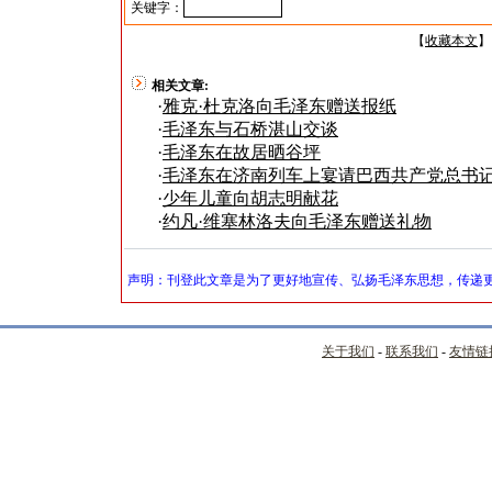
关键字：
【
收藏本文
】
相关文章:
·
雅克·杜克洛向毛泽东赠送报纸
·
毛泽东与石桥湛山交谈
·
毛泽东在故居晒谷坪
·
毛泽东在济南列车上宴请巴西共产党总书记
·
少年儿童向胡志明献花
·
约凡·维塞林洛夫向毛泽东赠送礼物
声明：刊登此文章是为了更好地宣传、弘扬毛泽东思想，传递更
关于我们
-
联系我们
-
友情链