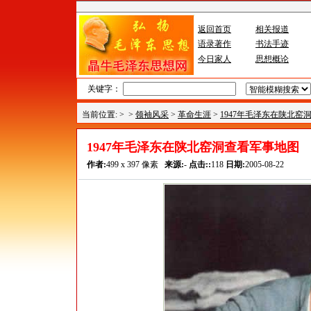
返回首页
相关报道
语录著作
书法手迹
今日家人
思想概论
关键字：
当前位置: >
>
领袖风采
>
革命生涯
>
1947年毛泽东在陕北窑
1947年毛泽东在陕北窑洞查看军事地图
作者:
499 x 397 像素
来源:
-
点击::
118
日期:
2005-08-22