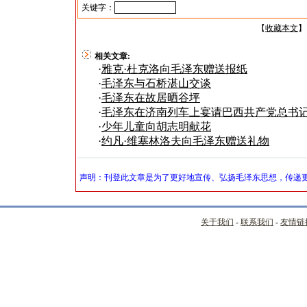
关键字：
【
收藏本文
】
相关文章:
·
雅克·杜克洛向毛泽东赠送报纸
·
毛泽东与石桥湛山交谈
·
毛泽东在故居晒谷坪
·
毛泽东在济南列车上宴请巴西共产党总书记
·
少年儿童向胡志明献花
·
约凡·维塞林洛夫向毛泽东赠送礼物
声明：刊登此文章是为了更好地宣传、弘扬毛泽东思想，传递更
关于我们
-
联系我们
-
友情链