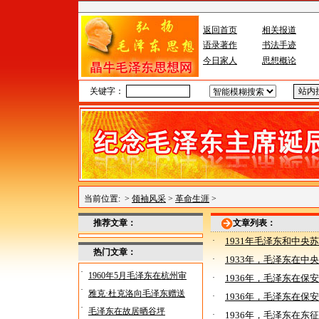
返回首页
相关报道
语录著作
书法手迹
今日家人
思想概论
关键字：
当前位置:
>
领袖风采
>
革命生涯
>
推荐文章：
文章列表：
·
1931年毛泽东和中央
热门文章：
·
1933年，毛泽东在中
·
1960年5月毛泽东在杭州审
·
1936年，毛泽东在保
·
雅克·杜克洛向毛泽东赠送
·
1936年，毛泽东在保安
·
毛泽东在故居晒谷坪
·
1936年，毛泽东在东