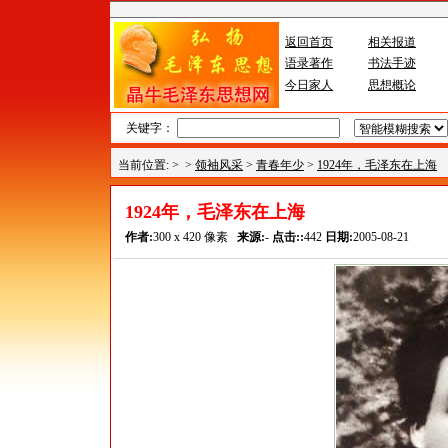
返回首页
相关报道
语录著作
书法手迹
今日家人
思想概论
关键字：
当前位置: >
>
领袖风采
>
青春年少
>
1924年，毛泽东在上海
1924年，毛泽东在上海
作者:
300 x 420 像素
来源:
-
点击::
442
日期:
2005-08-21