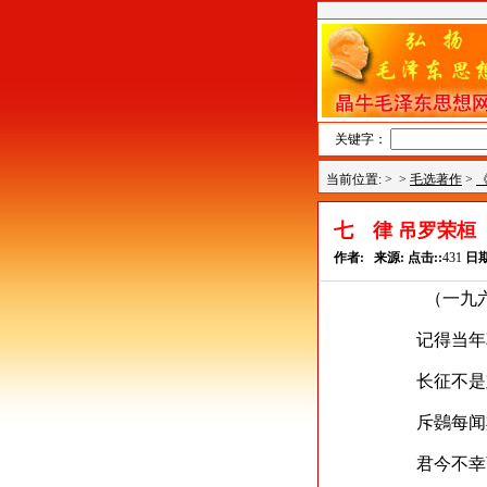
关键字：
当前位置: >
>
毛选著作
>
七 律 吊罗荣桓
作者:
来源:
点击::
431
日期
（一九六三年
记得当年草上飞
长征不是难
斥鷃每闻欺大鸟
君
今不幸