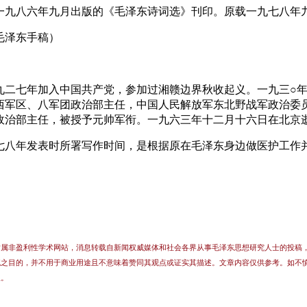
一九八六年
九月出版的《毛泽东诗词选》刊
印。原载一九七八年
毛泽东手稿）
九二七年加入中国共产党，参加过湘赣边界
秋收起义。一九三○
西
军区、八军团政治部主任，中国人民解放军东北野战军政治委
政治部主任，被授予元帅军衔。
一九六三年十二月十六日在北京
七八年发表时所署写作时间，是根据原在毛
泽东身边做医护工作
站属非盈利性学术网站，消息转载自新闻权威媒体和社会各界从事毛泽东思想研究人士的投稿
流之目的，并不用于商业用途且不意味着赞同其观点或证实其描述。文章内容仅供参考。如不
理。