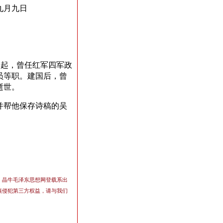
九月九日
年起，曾任红军四军政
员等
职。建国后，曾
逝世。
并帮他保存诗稿的吴
，晶牛毛泽东思想网登载系出
慎侵犯第三方权益，请与我们