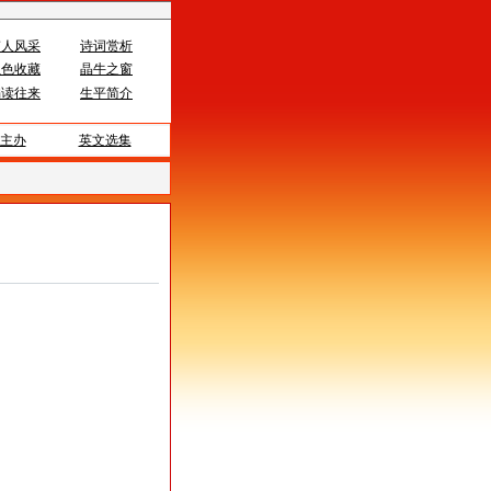
伟人风采
诗词赏析
红色收藏
晶牛之窗
编读往来
生平简介
主办
英文选集