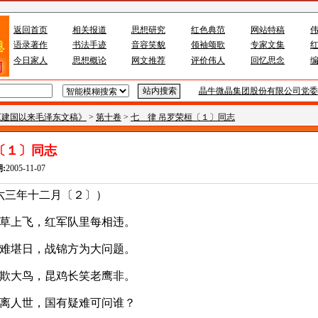
返回首页
相关报道
思想研究
红色典范
网站特稿
语录著作
书法手迹
音容笑貌
领袖颂歌
专家文集
今日家人
思想概论
网文推荐
评价伟人
回忆思念
晶牛微晶集团股份有限公司党委
《建国以来毛泽东文稿》
>
第十卷
>
七 律 吊罗荣桓〔１〕同志
〔１〕同志
:
2005-11-07
十二月〔２〕）
，红军队里每相违。
堪日，
战锦方为大问题。
，昆鸡长笑老鹰非。
离人世，国有疑难可问谁？