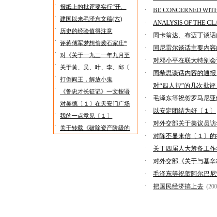
·
报纸上的批评要实行“开、
·
BE CONCERNED WITH 
·
建国以来毛泽东文稿(六)
·
ANALYSIS OF THE CL
·
历史的经验值得注意
·
同卡翁达、布迈丁谈话
·
评蒋傅军梦想偷袭石家庄*
·
同尼雷尔谈话主要内容
·
对《关于一九三一年九月至
·
对邓小平在联大特别会
·
关于黄、吴、叶、李、邱〔
·
同希思谈话内容的通报
·
打倒阎王，解放小鬼
·
对“四人帮”的几次批评
·
《鲁忠才长征记》一文按语
·
毛泽东等祝贺罗马尼亚
·
对吴德〔１〕在天安门广场
·
以安定团结为好〔１〕
·
我的一点意见〔１〕
·
对外交部关于美议员访
·
关于转载《破除资产阶级的
·
对陈丕显来信〔１〕的
·
关于四届人大筹备工作
·
对外交部《关于与基辛
·
毛泽东等祝贺阿尔巴尼
·
把国民经济搞上去
(200