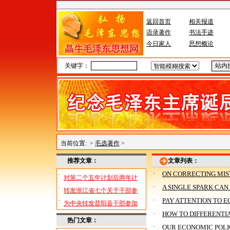
返回首页
相关报道
语录著作
书法手迹
今日家人
思想概论
关键字：
当前位置:
>
毛选著作
>
推荐文章：
文章列表：
·
ON CORRECTING MIST
·
对第二个五年计划后两年计
·
A SINGLE SPARK CAN 
·
转发浙江省七个关于干部参
·
PAY ATTENTION TO 
·
为中央转发昔阳县干部参加
·
HOW TO DIFFERENTIA
热门文章：
·
OUR ECONOMIC POL